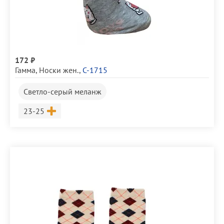
172 ₽
Гамма
,
Носки жен.
,
С-1715
Светло-серый меланж
Размер
23-25