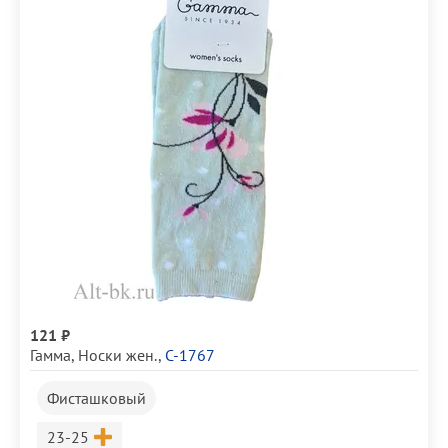
121 ₽
Гамма
,
Носки жен.
,
С-1767
Фисташковый
Размер
23-25