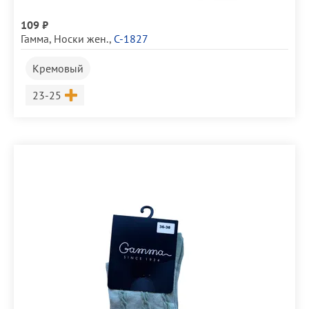
109 ₽
Гамма
,
Носки жен.
,
С-1827
Кремовый
Размер
23-25