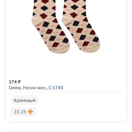
174 ₽
Гамма
,
Носки жен.
,
С-1743
Кремовый
Размер
23-25