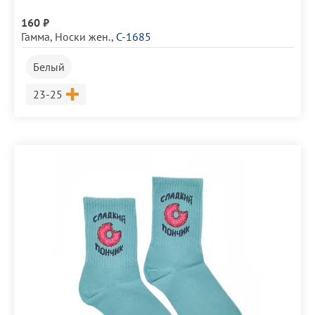
160 ₽
Гамма
,
Носки жен.
,
С-1685
Белый
Размер
23-25