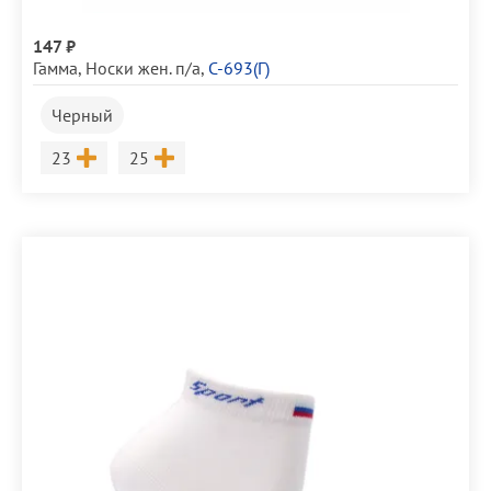
147 ₽
Гамма
,
Носки жен. п/а
,
С-693(Г)
Черный
Размер
Размер
23
25