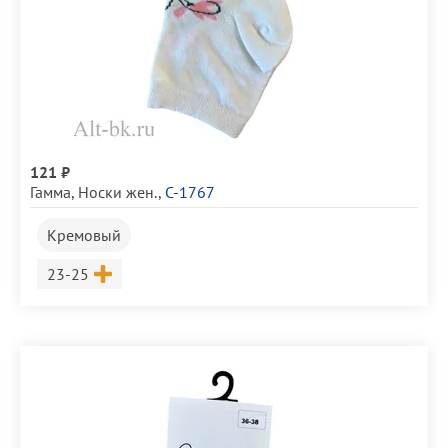
121 ₽
Гамма
,
Носки жен.
,
С-1767
Кремовый
Размер
23-25