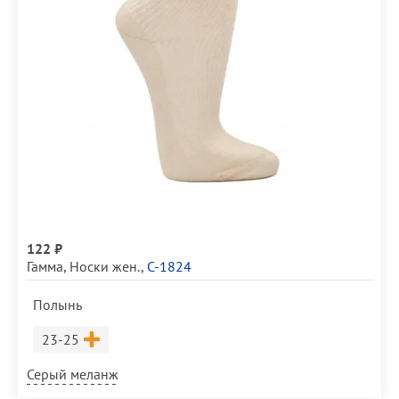
122 ₽
Гамма
,
Носки жен.
,
С-1824
Полынь
Размер
23-25
Серый меланж