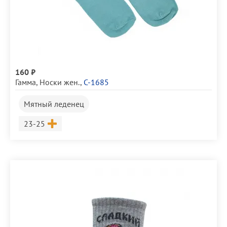
160 ₽
Гамма
,
Носки жен.
,
С-1685
Мятный леденец
Размер
23-25