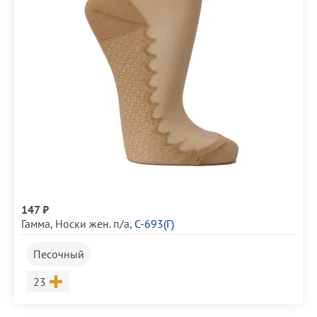
147 ₽
Гамма
,
Носки жен. п/а
,
С-693(Г)
Песочный
Размер
23