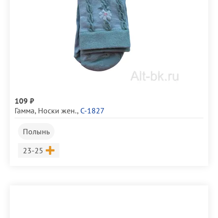
109 ₽
Гамма
,
Носки жен.
,
С-1827
Полынь
Размер
23-25