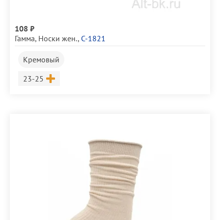
108 ₽
Гамма
,
Носки жен.
,
С-1821
Кремовый
Размер
23-25