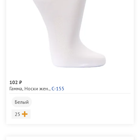
102 ₽
Гамма
,
Носки жен.
,
С-155
Белый
Размер
25