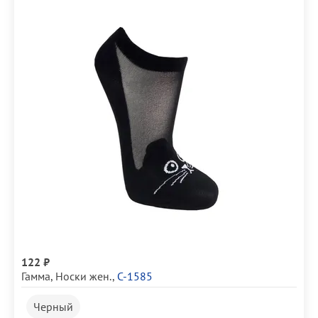
122 ₽
Гамма
,
Носки жен.
,
С-1585
Черный