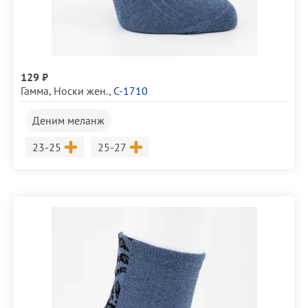
129 ₽
Гамма
,
Носки жен.
,
С-1710
Деним меланж
Размер
Размер
23-25
25-27