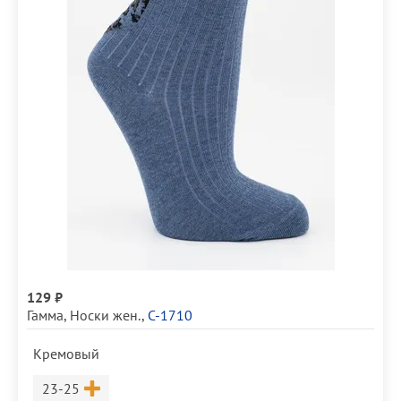
129 ₽
Гамма
,
Носки жен.
,
С-1710
Кремовый
Размер
23-25