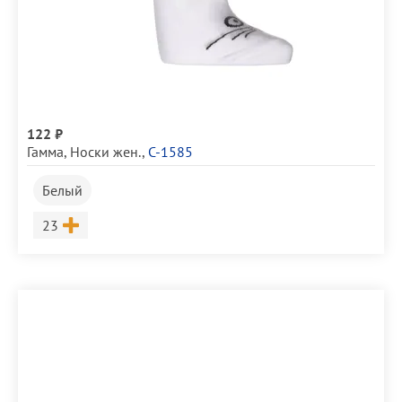
122 ₽
Гамма
,
Носки жен.
,
С-1585
Белый
Размер
23