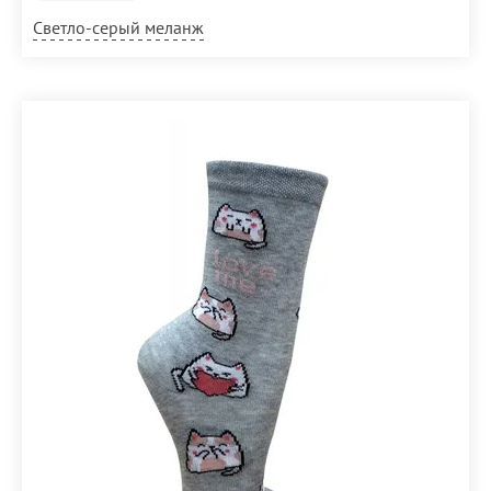
Светло-серый меланж
Размер
23-25