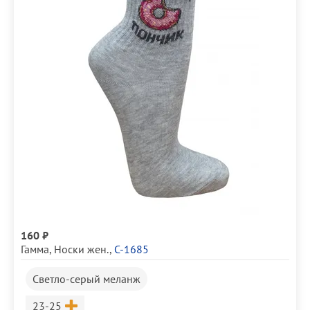
160 ₽
Гамма
,
Носки жен.
,
С-1685
Светло-серый меланж
Размер
23-25