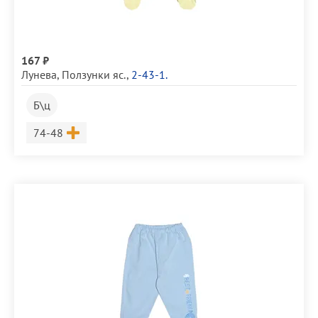
167 ₽
Лунева
,
Ползунки яс.
,
2-43-1.
Б\ц
Размер
74-48