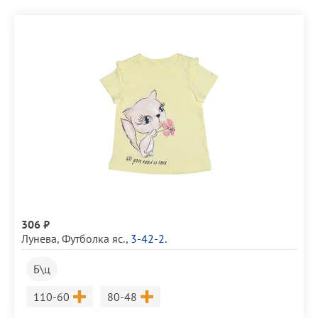
306 ₽
Лунева
,
Футболка яс.
,
3-42-2.
Б\ц
Размер
Размер
110-60
80-48