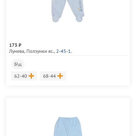
173 ₽
Лунева
,
Ползунки яс.
,
2-45-1.
Б\ц
Размер
Размер
62-40
68-44