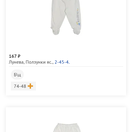
167 ₽
Лунева
,
Ползунки яс.
,
2-45-4.
Б\ц
Размер
74-48