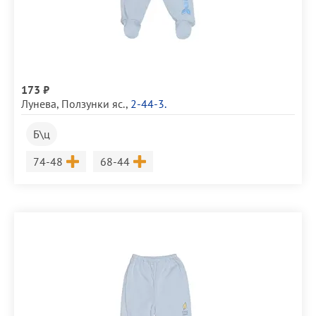
173 ₽
Лунева
,
Ползунки яс.
,
2-44-3.
Б\ц
Размер
Размер
74-48
68-44