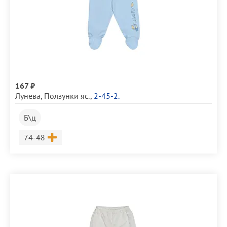
167 ₽
Лунева
,
Ползунки яс.
,
2-45-2.
Б\ц
Размер
74-48