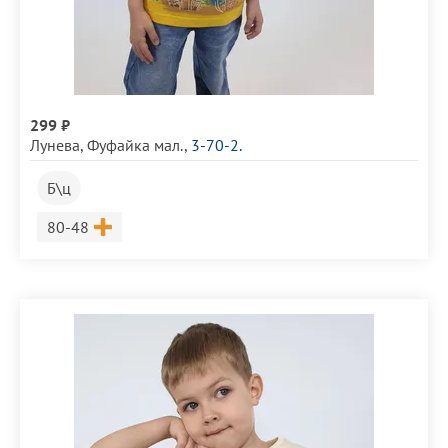
299 ₽
Лунева
,
Фуфайка мал.
,
3-70-2.
Б\ц
Размер
80-48