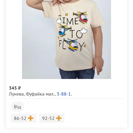
345 ₽
Лунева
,
Фуфайка мал.
,
3-88-1.
Б\ц
Размер
Размер
86-52
92-52