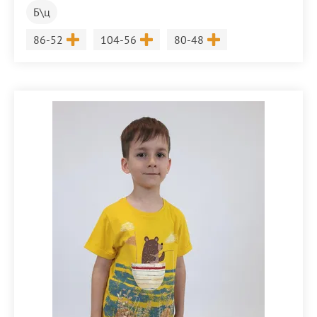
Б\ц
Размер
Размер
Размер
86-52
104-56
80-48