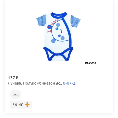
137 ₽
Лунева
,
Полукомбинезон яс.
,
0-07-2.
Б\ц
Размер
56-40