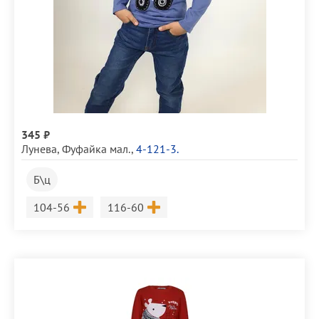
345 ₽
Лунева
,
Фуфайка мал.
,
4-121-3.
Б\ц
Размер
Размер
104-56
116-60