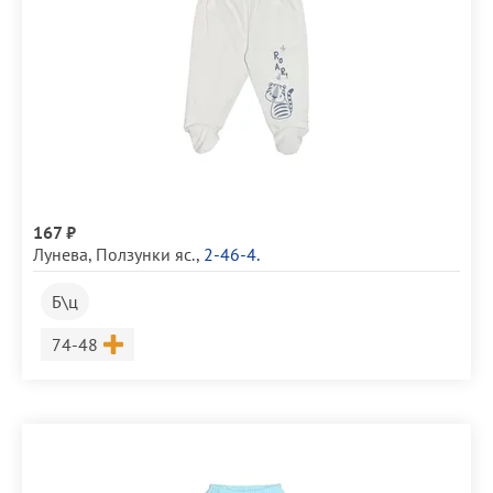
167 ₽
Лунева
,
Ползунки яс.
,
2-46-4.
Б\ц
Размер
74-48