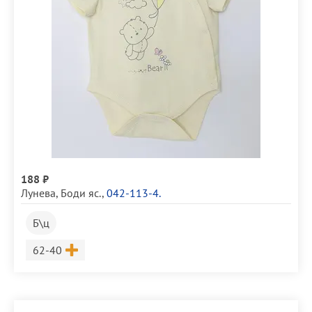
188 ₽
Лунева
,
Боди яс.
,
042-113-4.
Б\ц
Размер
62-40