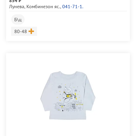
854 ₽
Лунева
,
Комбинезон яс.
,
041-71-1.
Б\ц
Размер
80-48