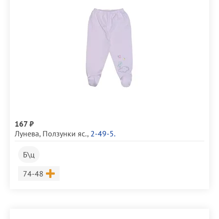
167 ₽
Лунева
,
Ползунки яс.
,
2-49-5.
Б\ц
Размер
74-48