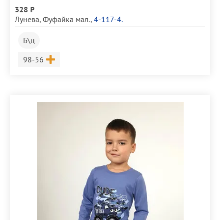
328 ₽
Лунева
,
Фуфайка мал.
,
4-117-4.
Б\ц
Размер
98-56