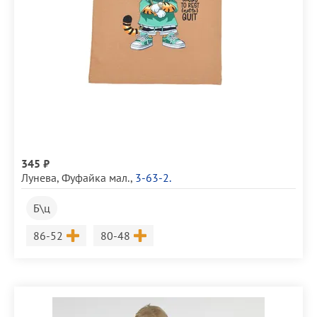
345 ₽
Лунева
,
Фуфайка мал.
,
3-63-2.
Б\ц
Размер
Размер
86-52
80-48