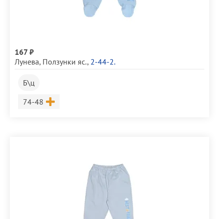
167 ₽
Лунева
,
Ползунки яс.
,
2-44-2.
Б\ц
Размер
74-48