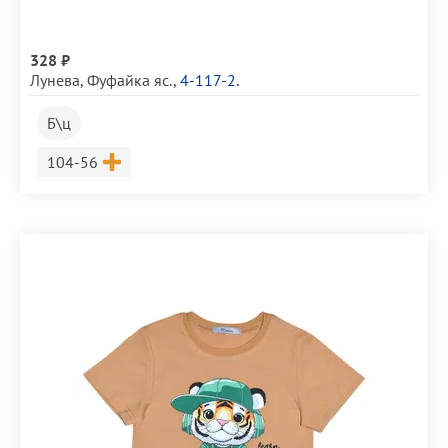
328 ₽
Лунева
,
Фуфайка яс.
,
4-117-2.
Б\ц
Размер
104-56