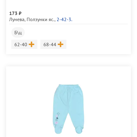
173 ₽
Лунева
,
Ползунки яс.
,
2-42-3.
Б\ц
Размер
Размер
62-40
68-44