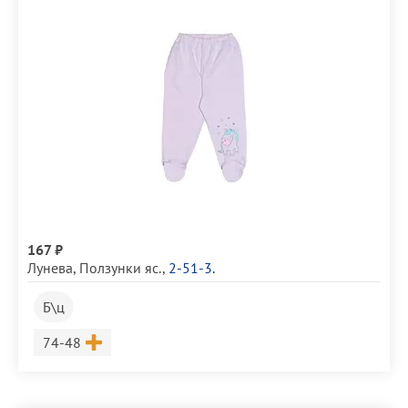
167 ₽
Лунева
,
Ползунки яс.
,
2-51-3.
Б\ц
Размер
74-48