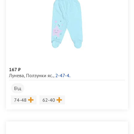
167 ₽
Лунева
,
Ползунки яс.
,
2-47-4.
Б\ц
Размер
Размер
74-48
62-40