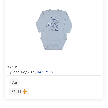
228 ₽
Лунева
,
Боди яс.
,
043-21-3.
Б\ц
Размер
68-44