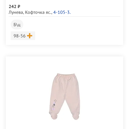
242 ₽
Лунева
,
Кофточка яс.
,
4-105-3.
Б\ц
Размер
98-56