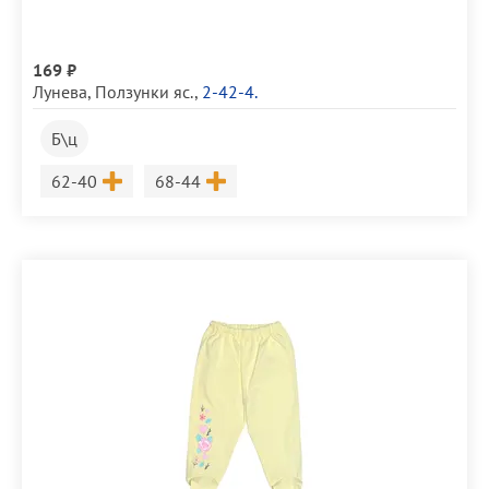
169 ₽
Лунева
,
Ползунки яс.
,
2-42-4.
Б\ц
Размер
Размер
62-40
68-44