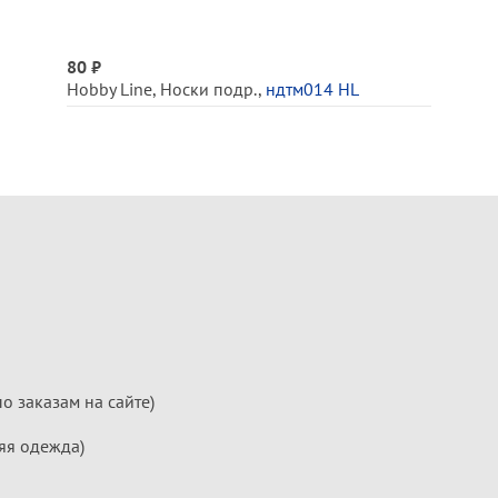
80 ₽
Hobby Line
,
Носки подр.
,
ндтм014 HL
по заказам на сайте)
яя одежда)