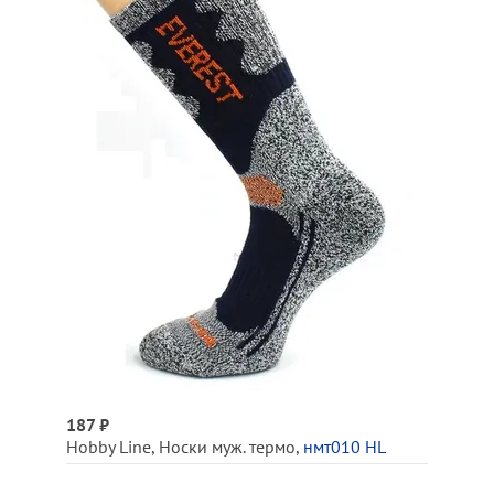
187 ₽
Hobby Line
,
Носки муж. термо
,
нмт010 HL