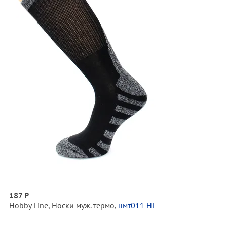
187 ₽
Hobby Line
,
Носки муж. термо
,
нмт011 HL