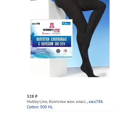
528 ₽
Hobby Line
,
Колготки жен. класс.
,
кжх786
Cotton 300 HL