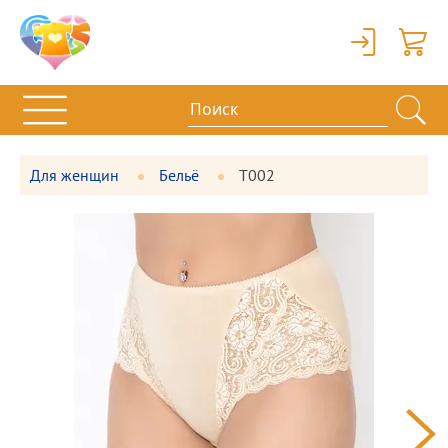
Вход
Корзи
Для женщин
Бельё
Т002
Фотографии
Большая
товара
фотография