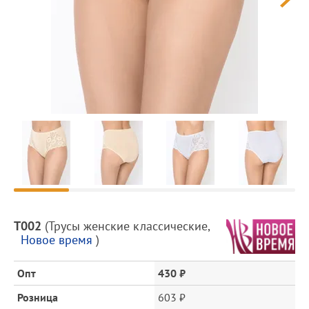
Предпросмотр
фотографий
Описание
Т002
(
Трусы женские классические
,
товара
Новое время
)
и
цена
Опт
430 ₽
Розница
603 ₽