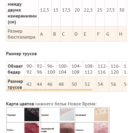
между
двумя
12,5
15
17,5
20
22,5
25
27,5
30
измерениями
(см)
Размер
A
B
C
D
E
F
G
H
бюстгальтера
Размер трусов
Обхват
90-
92-
96-
100-
104-
108-
112-
116-
120
бедер
92
96
100
104
108
112
116
120
124
Размер
42
44
46
48
50
52
54
56
58
трусов
Карта цветов
нижнего белья Новое Время: