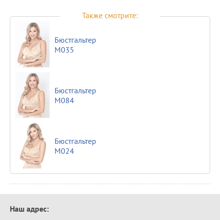
Также смотрите:
Бюстгальтер
М035
Бюстгальтер
М084
Бюстгальтер
М024
Контактная
Наш адрес:
информация