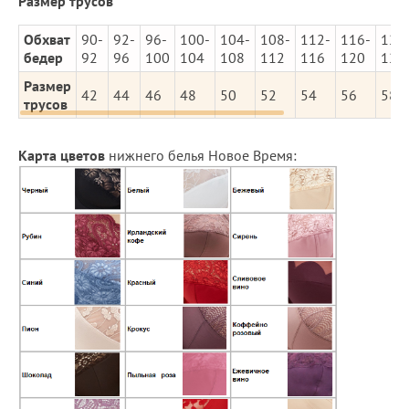
Размер трусов
Обхват
90-
92-
96-
100-
104-
108-
112-
116-
120
бедер
92
96
100
104
108
112
116
120
124
Размер
42
44
46
48
50
52
54
56
58
трусов
Карта цветов
нижнего белья Новое Время: