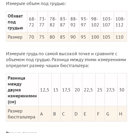
Измерьте объем под грудью:
Обхват
68-
73-
78-
83-
88-
93-
98-
103-
108-
под
72
77
82
87
92
97
102
107
112
грудью
Размер
70
75
80
85
90
95
100
105
110
Измерьте грудь по самой высокой точке и сравните с
объемом под грудью. Разница между этими измерениями
определит размер чашки бюстгальтера:
Разница
между
двумя
12,5
15
17,5
20
22,5
25
27,5
30
измерениями
(см)
Размер
A
B
C
D
E
F
G
H
бюстгальтера