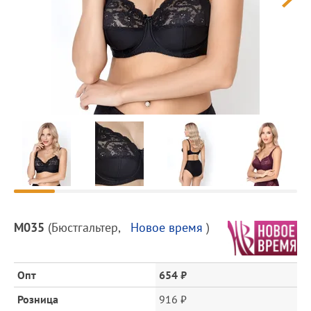
Предпросмотр
фотографий
Описание
М035
(
Бюстгальтер
,
Новое время
)
товара
и
цена
Опт
654 ₽
Розница
916 ₽