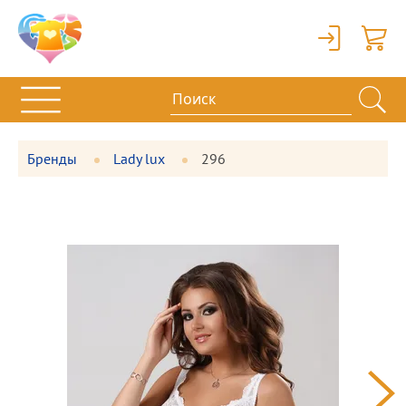
Вход
Корзи
Бренды
Lady lux
296
Фотографии
Большая
товара
фотография