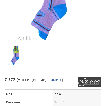
Предпросмотр
фотографий
Описание
С-572
(
Носки детские
,
Гамма
)
товара
и
цена
Опт
77 ₽
Розница
109 ₽