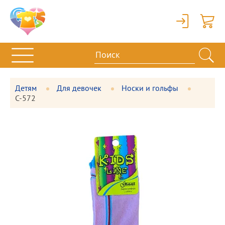
Вход
Корзи
Детям
Для девочек
Носки и гольфы
С-572
Фотографии
Большая
товара
фотография