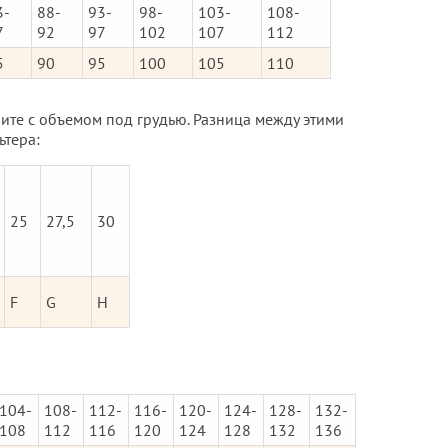
3-
88-
93-
98-
103-
108-
7
92
97
102
107
112
5
90
95
100
105
110
ните с объемом под грудью. Разница между этими
ьтера:
25
27,5
30
F
G
H
104-
108-
112-
116-
120-
124-
128-
132-
108
112
116
120
124
128
132
136