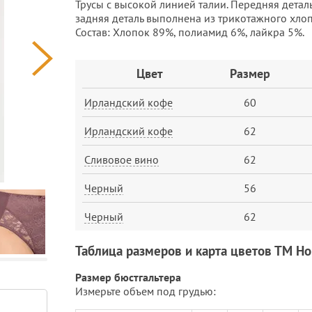
Трусы с высокой линией талии. Передняя детал
задняя деталь выполнена из трикотажного хло
Состав: Хлопок 89%, полиамид 6%, лайкра 5%.
Заказ
Цвет
Размер
Ирландский кофе
60
Ирландский кофе
62
Сливовое вино
62
Черный
56
Черный
62
Таблица размеров и карта цветов ТМ Н
Размер бюстгальтера
Измерьте объем под грудью: