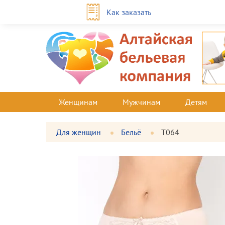
Как заказать
Женщинам
Мужчинам
Детям
Для женщин
Бельё
Т064
Фотографии
Большая
товара
фотография