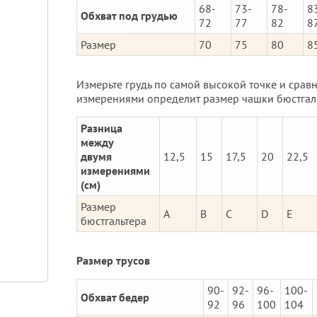
68-
73-
78-
8
Обхват под грудью
72
77
82
8
Размер
70
75
80
8
Измерьте грудь по самой высокой точке и срав
измерениями определит размер чашки бюстгал
Разница
между
двумя
12,5
15
17,5
20
22,5
измерениями
(см)
Размер
A
B
C
D
E
бюстгальтера
Размер трусов
90-
92-
96-
100-
Обхват бедер
92
96
100
104