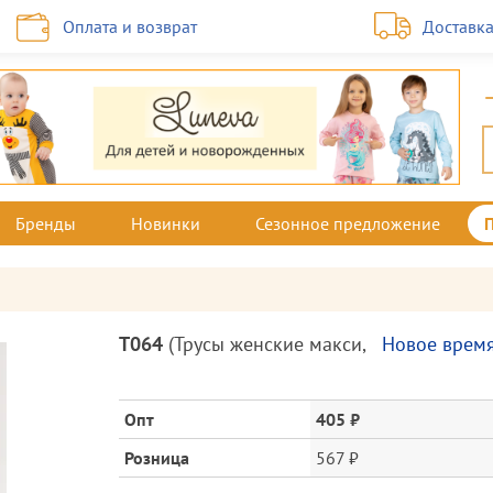
Оплата и возврат
Доставк
Бренды
Новинки
Сезонное предложение
Описание
Т064
(
Трусы женские макси
,
Новое врем
товара
и
цена
Опт
405 ₽
Розница
567 ₽