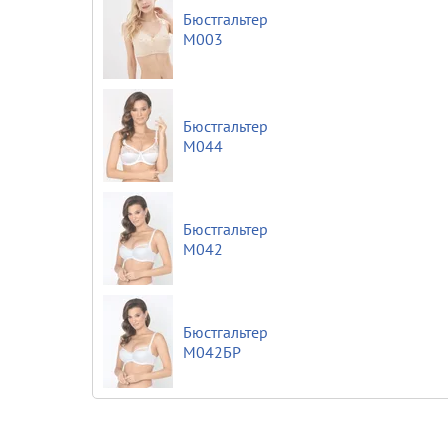
Бюстгальтер
М003
Бюстгальтер
М044
Бюстгальтер
М042
Бюстгальтер
М042БР