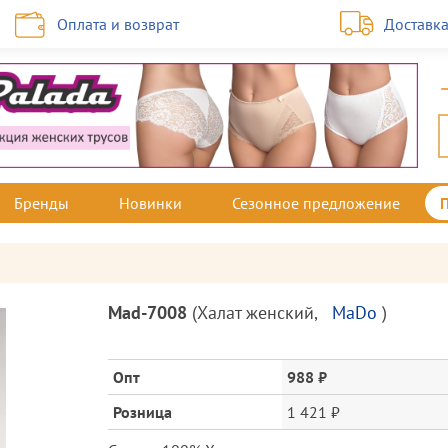
Оплата и возврат
Доставк
Бренды
Новинки
Сезонное предложение
Описание
Mad-7008
(
Халат женский
,
MaDo
)
товара
и
цена
Опт
988 ₽
Розница
1 421 ₽