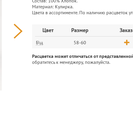
Состав: 100% Хлопок.
Материал: Кулирка.
Цвета в ассортименте. По наличию расцветок у
Заказ
Цвет
Размер
Заказ
Б\ц
58-60
Расцветка может отличаться от представленной
обратитесь к менеджеру, пожалуйста.