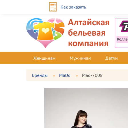
Как заказать
Женщинам
Мужчинам
Детям
Бренды
MaDo
Mad-7008
Фотографии
Большая
товара
фотография