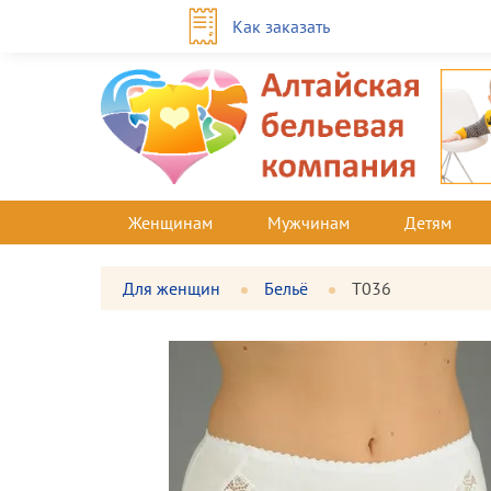
Как заказать
Женщинам
Мужчинам
Детям
Для женщин
Бельё
Т036
Фотографии
Большая
товара
фотография