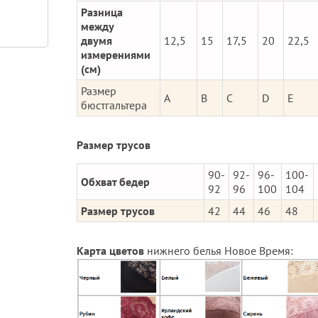
Разница
между
двумя
12,5
15
17,5
20
22,5
измерениями
(см)
Размер
A
B
C
D
E
бюстгальтера
Размер трусов
90-
92-
96-
100-
Обхват бедер
92
96
100
104
Размер трусов
42
44
46
48
Карта цветов
нижнего белья Новое Время: