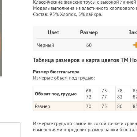
Классические женские трусы с высокой линией 
Модель выполнена из эластичного хлопкового 
Состав: 95% Хлопок, 5% лайкра.
Заказ
Цвет
Размер
Зак
Черный
60
Таблица размеров и карта цветов ТМ Н
Размер бюстгальтера
Измерьте объем под грудью:
68-
73-
78-
8
Обхват под грудью
72
77
82
8
Размер
70
75
80
8
Измерьте грудь по самой высокой точке и срав
измерениями определит размер чашки бюстгал