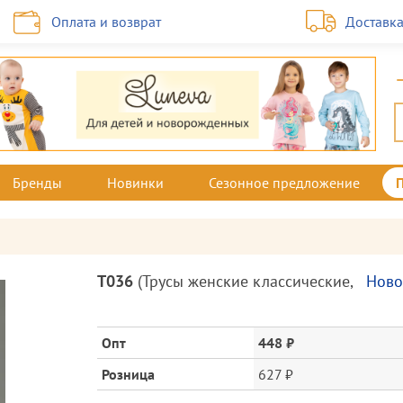
Оплата и возврат
Доставк
Бренды
Новинки
Сезонное предложение
Описание
Т036
(
Трусы женские классические
,
Ново
товара
и
цена
Опт
448 ₽
Розница
627 ₽