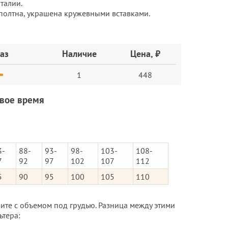
талии.
полтна, украшена кружевными вставками.
аз
Наличие
Цена, ₽
1
448
овое время
3-
88-
93-
98-
103-
108-
7
92
97
102
107
112
5
90
95
100
105
110
ните с объемом под грудью. Разница между этими
ьтера: