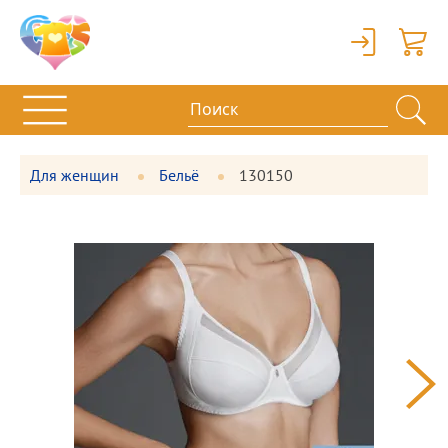
Вход
Корзи
Для женщин
Бельё
130150
Фотографии
Большая
товара
фотография