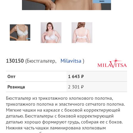
Предпросмотр
фотографий
Описание
130150
(
Бюстгальтер
,
Milavitsa
)
товара
и
Опт
1 643 ₽
цена
Розница
2 301 ₽
Бюстгальтер из трикотажного хлопкового полотна,
трикотажного полотна и эластичного сетчатого полотна.
Мягкие чашки на каркасе с боковой корректирующей
деталью. Бюстгальтеры с боковой корректирующей
деталью хорошо формируют грудь, собирая ее с боков.
Нижняя часть чашки ламинирована хлопковым