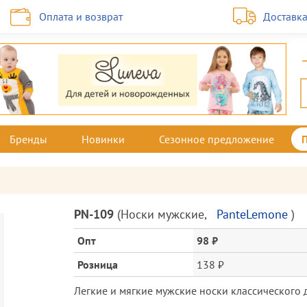
Оплата и возврат
Доставк
Бренды
Новинки
Сезонное предложение
Описание
PN-109
(
Носки мужские
,
PanteLemone
)
товара
и
Опт
98 ₽
цена
Розница
138 ₽
Легкие и мягкие мужские носки классического