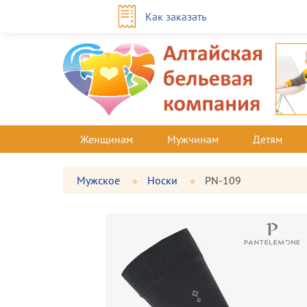
Как заказать
Женщинам
Мужчинам
Детям
Мужское
Носки
PN-109
Фотографии
Большая
товара
фотография