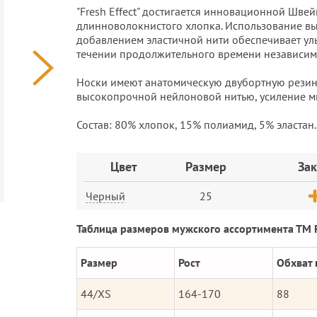
"Fresh Effect" достигается инновационной Шве
длинноволокнистого хлопка. Использование в
добавлением эластичной нити обеспечивает уль
течении продолжительного времени независим
Носки имеют анатомическую двубортную резинк
высокопрочной нейлоновой нитью, усиление мы
Состав: 80% хлопок, 15% полиамид, 5% эластан.
Заказ
Цвет
Размер
Зак
Черный
25
Таблица размеров мужского ассортимента ТМ 
Размер
Рост
Обхват 
44/XS
164-170
88