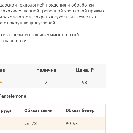
йцарской технологией прядения и обработки
ысококачественной гребенной хлопковой пряжи с
тракомфортом, сохраняя сухость и свежесть в
о от окружающих условий.
у, кеттельную зашивку мыска тонкой
ска и пятки.
аз
Наличие
Цена, ₽
2
98
Pantelemone
груди
Обхват талии
Обхват бедер
76-78
90-93