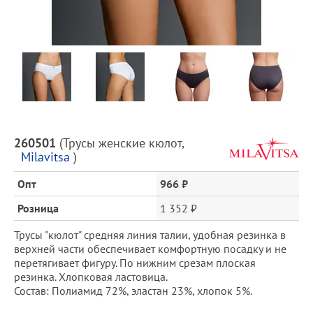
Предпросмотр
фотографий
Описание
260501
(
Трусы женские кюлот
,
товара
Milavitsa
)
и
цена
Опт
966 ₽
Розница
1 352 ₽
Трусы "кюлот" средняя линия талии, удобная резинка в
верхней части обеспечивает комфортную посадку и не
перетягивает фигуру. По нижним срезам плоская
резинка. Хлопковая ластовица.
Состав: Полиамид 72%, эластан 23%, хлопок 5%.