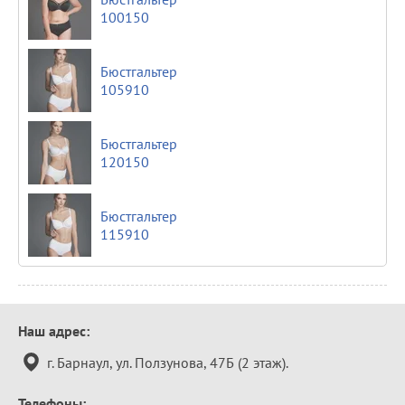
100150
Бюстгальтер
105910
Бюстгальтер
120150
Бюстгальтер
115910
Контактная
Наш адрес:
информация
г. Барнаул, ул. Ползунова, 47Б (2 этаж).
Телефоны: