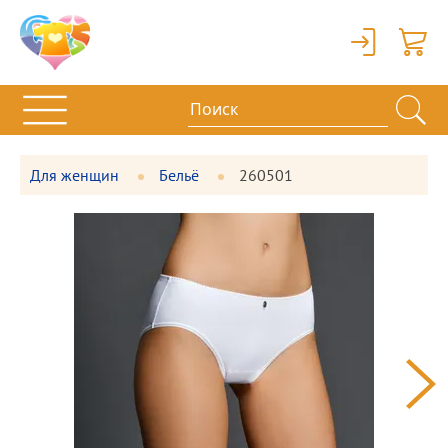
Вход
Корзи
Для женщин
Бельё
260501
Фотографии
Большая
товара
фотография