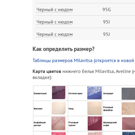
Черный с нюдом
95G
Черный с нюдом
95I
Черный с нюдом
95J
Как определить размер?
Таблицы размеров Milavitsa (откроется в новой
Карта цветов
нижнего белья Milavitsa, Aveline 
вкладке):