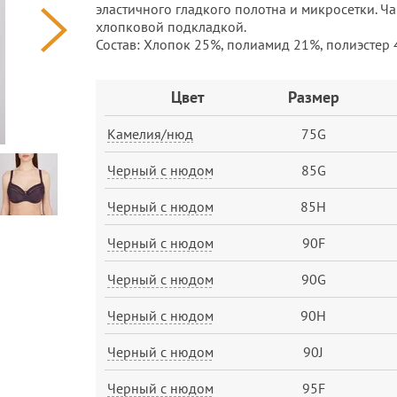
эластичного гладкого полотна и микросетки. 
хлопковой подкладкой.
Состав: Хлопок 25%, полиамид 21%, полиэстер 
Заказ
Цвет
Размер
Камелия/нюд
75G
Черный с нюдом
85G
Черный с нюдом
85H
Черный с нюдом
90F
Черный с нюдом
90G
Черный с нюдом
90H
Черный с нюдом
90J
Черный с нюдом
95F