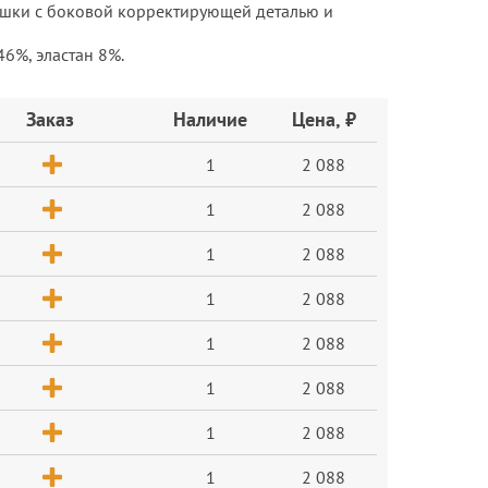
Чашки с боковой корректирующей деталью и
46%, эластан 8%.
Заказ
Наличие
Цена, ₽
1
2 088
1
2 088
1
2 088
1
2 088
1
2 088
1
2 088
1
2 088
1
2 088