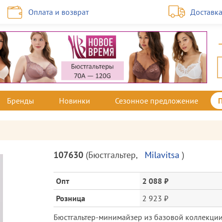
Оплата и возврат
Доставк
Бренды
Новинки
Сезонное предложение
Описание
107630
(
Бюстгальтер
,
Milavitsa
)
товара
и
Опт
2 088 ₽
цена
Розница
2 923 ₽
Бюстгальтер-минимайзер из базовой коллекции