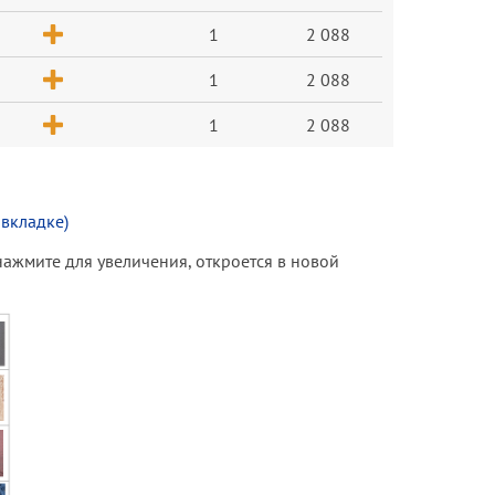
1
2 088
1
2 088
1
2 088
 вкладке)
(нажмите для увеличения, откроется в новой