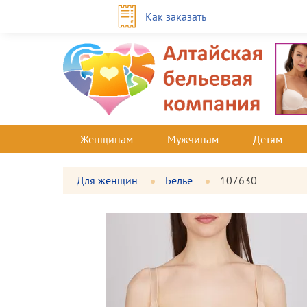
Как заказать
Женщинам
Мужчинам
Детям
Для женщин
Бельё
107630
Фотографии
Большая
товара
фотография