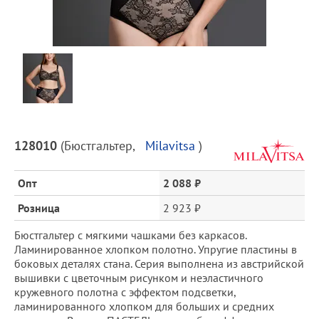
Предпросмотр
фотографий
Описание
128010
(
Бюстгальтер
,
Milavitsa
)
товара
и
Опт
2 088 ₽
цена
Розница
2 923 ₽
Бюстгальтер с мягкими чашками без каркасов.
Ламинированное хлопком полотно. Упругие пластины в
боковых деталях стана. Серия выполнена из австрийской
вышивки с цветочным рисунком и неэластичного
кружевного полотна с эффектом подсветки,
ламинированного хлопком для больших и средних