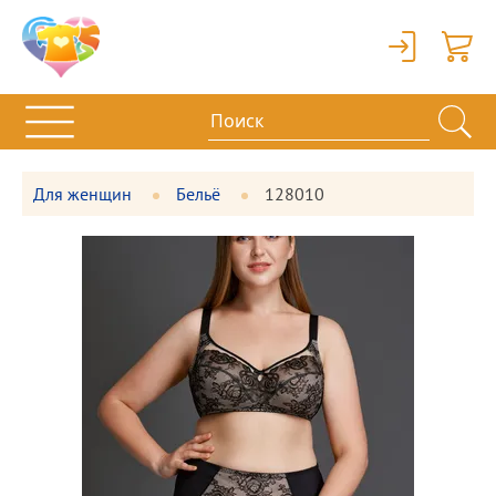
Вход
Корзи
Для женщин
Бельё
128010
Фотографии
Большая
товара
фотография