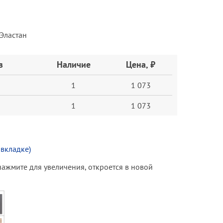
Эластан
з
Наличие
Цена, ₽
1
1 073
1
1 073
 вкладке)
(нажмите для увеличения, откроется в новой