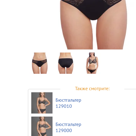
Предпросмотр
фотографий
Также смотрите:
Бюстгальтер
129010
Бюстгальтер
129000