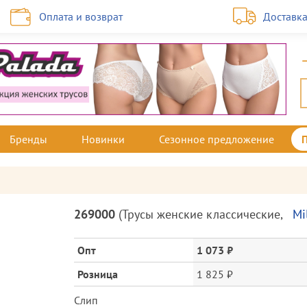
Оплата и возврат
Доставк
Бренды
Новинки
Сезонное предложение
Описание
269000
(
Трусы женские классические
,
Mi
товара
и
Опт
1 073 ₽
цена
Розница
1 825 ₽
Слип