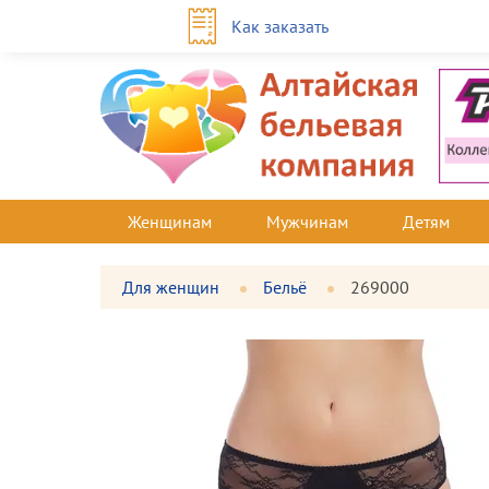
Как заказать
Женщинам
Мужчинам
Детям
Для женщин
Бельё
269000
Фотографии
Большая
товара
фотография