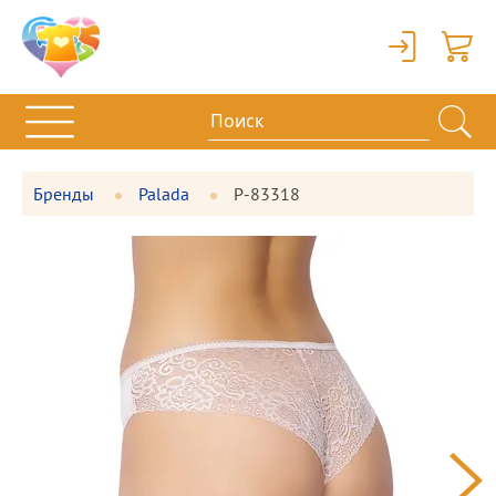
Вход
Корзи
Бренды
Palada
P-83318
Фотографии
Большая
товара
фотография