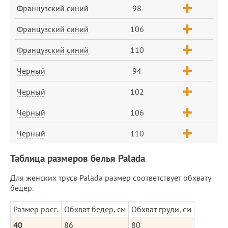
Французский синий
98
Французский синий
106
Французский синий
110
Черный
94
Черный
102
Черный
106
Черный
110
Таблица размеров белья Palada
Для женских трусв Palada размер соответствует обхвату
бедер.
Размер росс.
Обхват бедер, см
Обхват груди, см
40
86
80