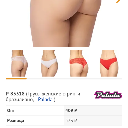
Предпросмотр
фотографий
Описание
P-83318
(
Трусы женские стринги-
товара
бразилиано
,
Palada
)
и
цена
Опт
409 ₽
Розница
573 ₽