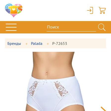
Вход
Корзи
Бренды
Palada
P-72653
Фотографии
Большая
товара
фотография