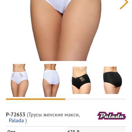
Предпросмотр
фотографий
Описание
P-72653
(
Трусы женские макси
,
товара
Palada
)
и
цена
Опт
675 ₽