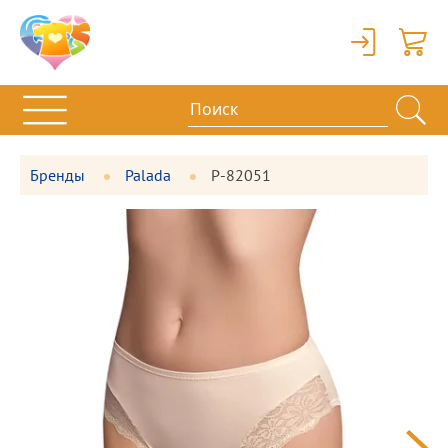
Вход
Корзи
Бренды
Palada
P-82051
Фотографии
Большая
товара
фотография