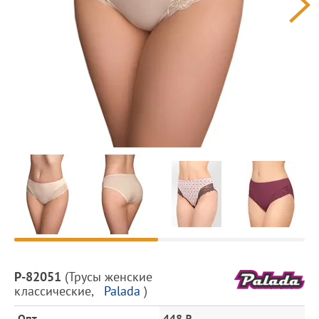
Предпросмотр
фотографий
Описание
P-82051
(
Трусы женские
товара
классические
,
Palada
)
и
цена
Опт
448 ₽