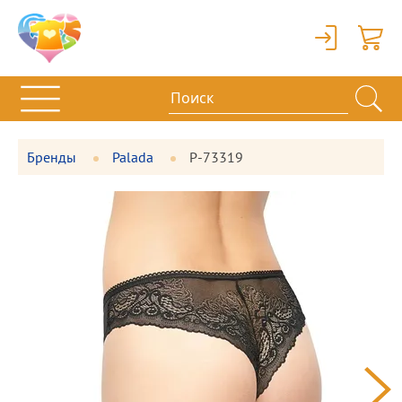
Вход
Корзи
Бренды
Palada
P-73319
Фотографии
Большая
товара
фотография