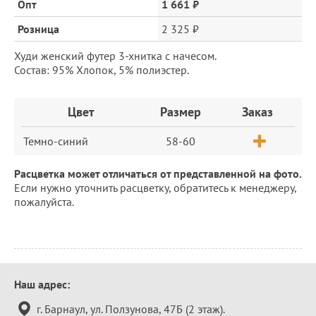
цена
Опт
1 661 ₽
Розница
2 325 ₽
Худи женский футер 3-хнитка с начесом.
Состав: 95% Хлопок, 5% полиэстер.
Заказ
Цвет
Размер
Заказ
Темно-синий
58-60
Расцветка может отличаться от представленной на фото.
Если нужно уточнить расцветку, обратитесь к менеджеру,
пожалуйста.
Контактная
Наш адрес:
информация
г. Барнаул, ул. Ползунова, 47Б (2 этаж).