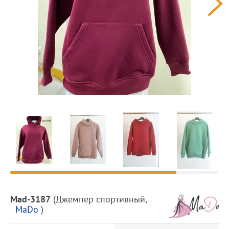
Предпросмотр
фотографий
Описание
Mad-3187
(
Джемпер спортивный
,
товара
MaDo
)
и