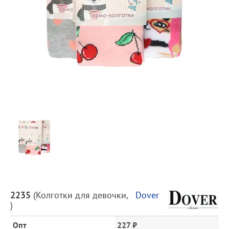
Предпросмотр
фотографий
Описание
2235
(
Колготки для девочки
,
Dover
товара
)
и
цена
Опт
227 ₽