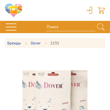
Вход
Корзи
Бренды
Dover
2235
Фотографии
Большая
товара
фотография