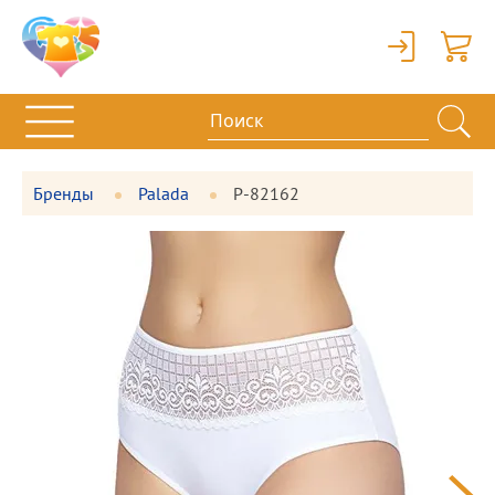
Вход
Корзи
Бренды
Palada
P-82162
Фотографии
Большая
товара
фотография