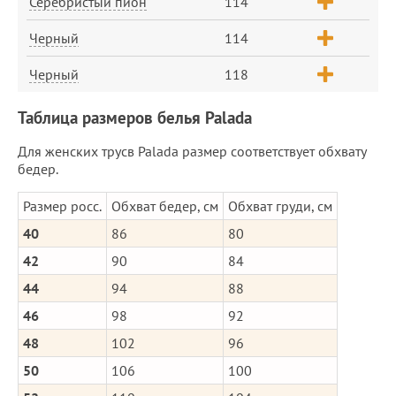
Серебристый пион
114
Черный
114
Черный
118
Таблица размеров белья Palada
Для женских трусв Palada размер соответствует обхвату
бедер.
Размер росс.
Обхват бедер, см
Обхват груди, см
40
86
80
42
90
84
44
94
88
46
98
92
48
102
96
50
106
100