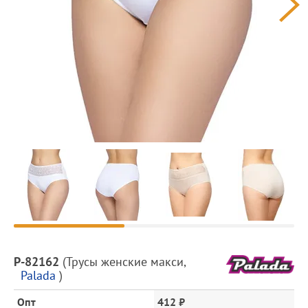
Предпросмотр
фотографий
Описание
P-82162
(
Трусы женские макси
,
товара
Palada
)
и
цена
Опт
412 ₽