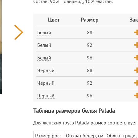
Состав: 90% Полиамид, 10% эластан.
Заказ
Цвет
Размер
Зак
Белый
88
Белый
92
Белый
96
Черный
88
Черный
92
Черный
96
Таблица размеров белья Palada
Для женских трусв Palada размер соответствует
Размер росс.
Обхват бедер, см
Обхват груди,