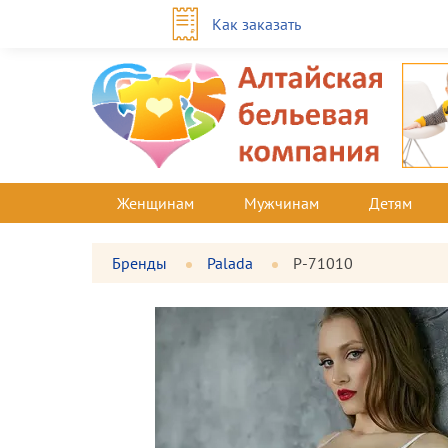
Как заказать
Женщинам
Мужчинам
Детям
Бренды
Palada
P-71010
Фотографии
Большая
товара
фотография