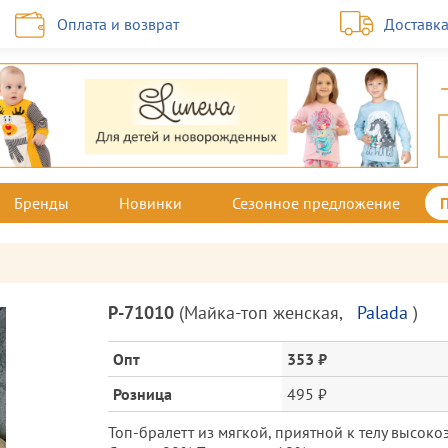
Оплата и возврат
Доставк
Бренды
Новинки
Сезонное предложение
Описание
P-71010
(
Майка-топ женская
,
Palada
)
товара
и
Опт
353 ₽
цена
Розница
495 ₽
Топ-бралетт из мягкой, приятной к телу высоко