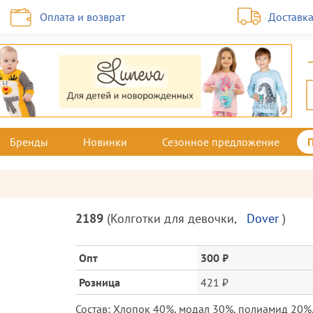
Оплата и возврат
Доставк
Бренды
Новинки
Сезонное предложение
Описание
2189
(
Колготки для девочки
,
Dover
)
товара
и
цена
Опт
300 ₽
Розница
421 ₽
Состав: Хлопок 40%, модал 30%, полиамид 20%,