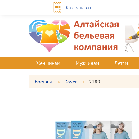
Как заказать
Женщинам
Мужчинам
Детям
Бренды
Dover
2189
Фотографии
Большая
товара
фотография