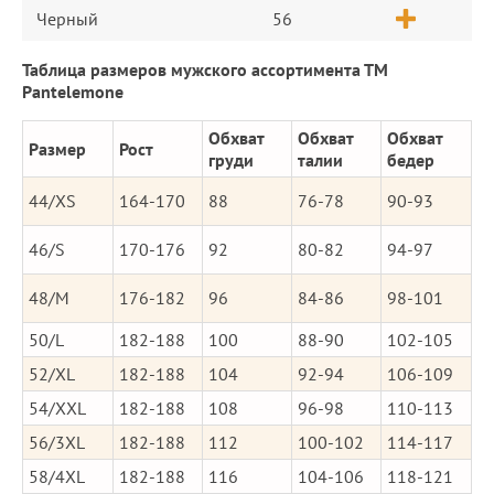
Черный
56
Таблица размеров мужского ассортимента ТМ
Pantelemone
Обхват
Обхват
Обхват
Размер
Рост
груди
талии
бедер
44/XS
164-170
88
76-78
90-93
46/S
170-176
92
80-82
94-97
48/M
176-182
96
84-86
98-101
50/L
182-188
100
88-90
102-105
52/XL
182-188
104
92-94
106-109
54/XXL
182-188
108
96-98
110-113
56/3XL
182-188
112
100-102
114-117
58/4XL
182-188
116
104-106
118-121