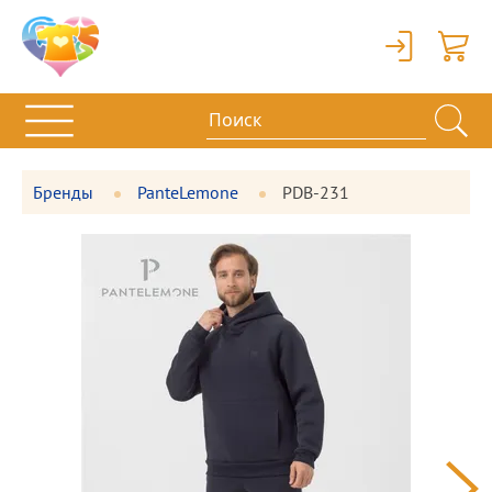
Вход
Корзи
Бренды
PanteLemone
PDB-231
Фотографии
Большая
товара
фотография