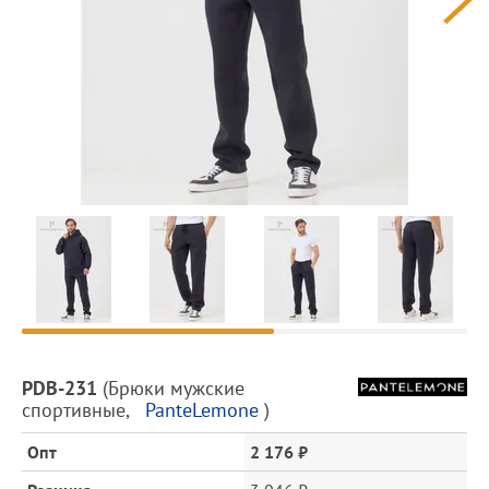
Предпросмотр
фотографий
Описание
PDB-231
(
Брюки мужские
товара
спортивные
,
PanteLemone
)
и
цена
Опт
2 176 ₽