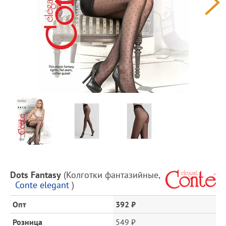
Предпросмотр
фотографий
Описание
Dots Fantasy
(
Колготки фантазийные
,
товара
Conte elegant
)
и
цена
Опт
392 ₽
Розница
549 ₽