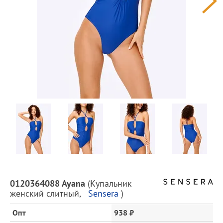
Предпросмотр
фотографий
Описание
0120364088 Ayana
(
Купальник
товара
женский слитный
,
Sensera
)
и
цена
Опт
938 ₽