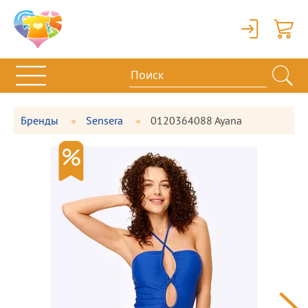
Вход
Корзи
Бренды
Sensera
0120364088 Ayana
Фотографии
Большая
товара
фотография