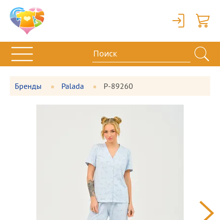
Вход
Корзи
Бренды
Palada
P-89260
Фотографии
Большая
товара
фотография