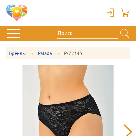
Вход
Корзи
Бренды
Palada
P-72345
Фотографии
Большая
товара
фотография