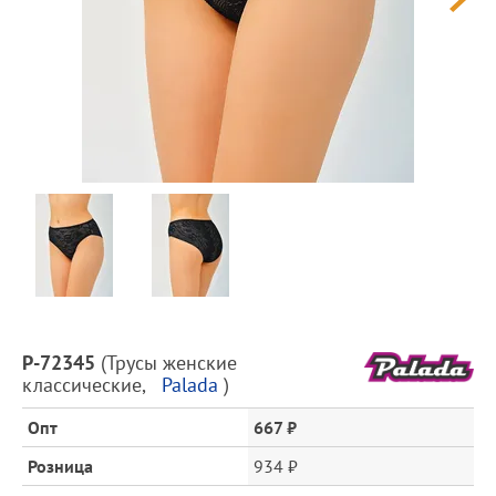
Предпросмотр
фотографий
Описание
P-72345
(
Трусы женские
товара
классические
,
Palada
)
и
цена
Опт
667 ₽
Розница
934 ₽