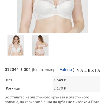
Предпросмотр
фотографий
Описание
012044-3 004
(
Бюстгальтер
,
Valeria
)
товара
и
Опт
1 549 ₽
цена
Розница
2 170 ₽
Бюстгальтер из эластичного кружева и эластичного
полотна, на каркасах. Чашка на дубляже с хлопком. Пояс