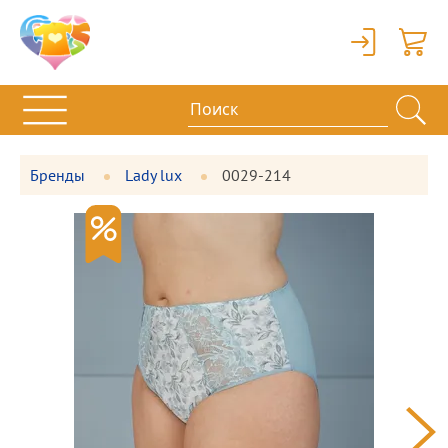
Вход
Корзи
Бренды
Lady lux
0029-214
Фотографии
Большая
товара
фотография