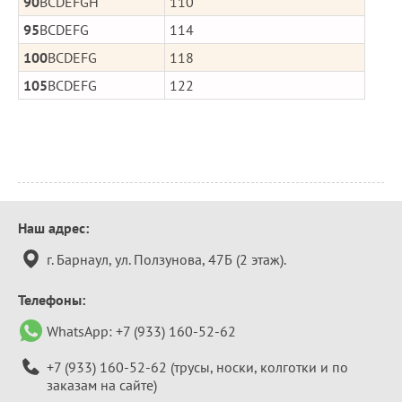
90
BCDEFGH
110
95
BCDEFG
114
100
BCDEFG
118
105
BCDEFG
122
Контактная
Наш адрес:
информация
г. Барнаул, ул. Ползунова, 47Б (2 этаж).
Телефоны:
WhatsApp:
+7 (933) 160-52-62
+7 (933) 160-52-62
(трусы, носки, колготки и по
заказам на сайте)