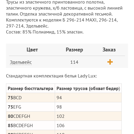
Трусы из эластичного принтованного полотна,
эластичного кружева, х/б ластовица, с высокой линией
талии. Отделка эластичной декоративной тесьмой.
Комплектуются к моделям Б 296-214 MAXI, 296-214,
297-214, Эдельвейс.
Cостав: 85% Полиамид, 15% эластан.
Заказ
Цвет
Размер
Заказ
Эдельвейс
114
Стандартная комплектация белья Lady Lux:
Размер бюстгальтера
Размер трусов (обхват бедер
)
75
BCD
94
75
EFG
98
80
CDEFGH
102
85
BCDEFGH
106