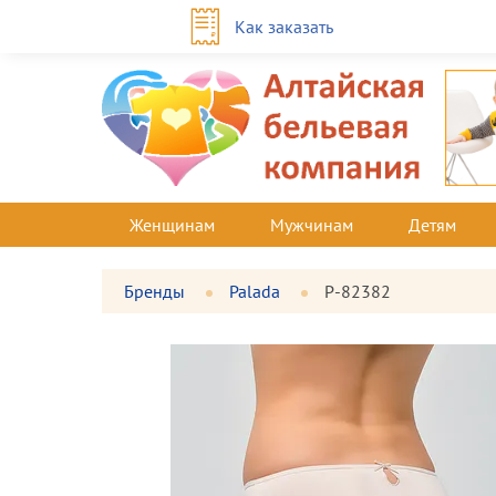
Как заказать
Женщинам
Мужчинам
Детям
Бренды
Palada
P-82382
Фотографии
Большая
товара
фотография