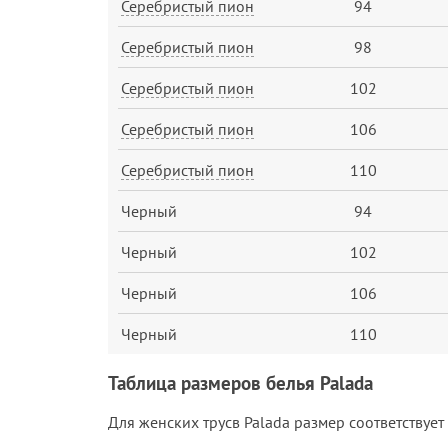
Серебристый пион
94
Серебристый пион
98
Серебристый пион
102
Серебристый пион
106
Серебристый пион
110
Черный
94
Черный
102
Черный
106
Черный
110
Таблица размеров белья Palada
Для женских трусв Palada размер соответствует