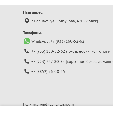
Контактная
Наш адрес:
информация
г. Барнаул, ул. Ползунова, 47Б (2 этаж).
Телефоны:
WhatsApp:
+7 (933) 160-52-62
+7 (933) 160-52-62
(трусы, носки, колготки и 
+7 (923) 727-80-34
(корсетное белье, домашн
+7 (3852) 56-08-55
Политика конфиденциальности
© 2010–2026 «Алтайская бельевая компания»