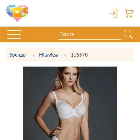
Вход
Корзи
Бренды
Milavitsa
115570
Фотографии
Большая
товара
фотография