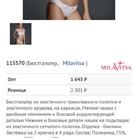
Предпросмотр
фотографий
Описание
115570
(
Бюстгальтер
,
Milavitsa
)
товара
и
Опт
1 643 ₽
цена
Розница
2 301 ₽
Бюстгальтер из эластичного трикотажного полотна и
эластичного кружева, на каркасах. Мягкие чашки с
двойным членением и боковой корректирующей
деталью Нижние и боковые детали чашек на подкладке
из эластичного сетчатого полотна. Отделка - бантики.
Застёжка на 2 крючка в 4 ряда. Состав: Полиамид 75%,