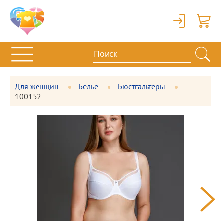
Вход
Корзи
Для женщин
Бельё
Бюстгальтеры
100152
Фотографии
Большая
товара
фотография