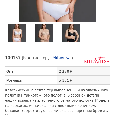
Предпросмотр
фотографий
Описание
100152
(
Бюстгальтер
,
Milavitsa
)
товара
и
Опт
2 250 ₽
цена
Розница
3 151 ₽
Классический бюстгальтер выполненный из эластичного
полотна и трикотажного полотна. В верхней детали
чашки вставка из эластичного сетчатого полотна. Модель
на каркасах, мягкие чашки с двойным членением,
боковая корректирующая деталь, расширенная бретель.