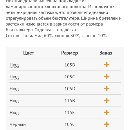
Нижние детали чашек на подкладке из
ламинированного хлопкового полотна. Используется
четырехрядная застежка, что позволяет идеально
отрегулировать объем бюстгальтера. Ширина бретелей и
застежки изменяется в зависимости от размера
бюстгальтера. Отделка — подвеска.
Состав: Полиамид 60%, хлопок 30%, эластан 10%.
Заказ
Цвет
Размер
Заказ
Нюд
105B
Нюд
105C
Нюд
105D
Нюд
115B
Нюд
115E
Черный
105C