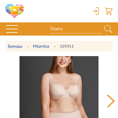
Вход
Корзи
Бренды
Milavitsa
105911
Фотографии
Большая
товара
фотография