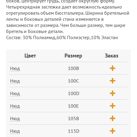
боков, центрирует грудь, создает округлую форму.
Четырехрядная застежка дает возможность идеально
отрегулировать объем бюстгальтера. Ширина бретельной
ленты и боковых деталей стана изменяется в
зависимости от размера. Чем больше размер, тем шире
бретель и боковые детали.
Состав: 30% Полиамид,60% Полиэстер,10% Эластан
Заказ
Цвет
Размер
Заказ
Нюд
100B
Нюд
100C
Нюд
100D
Нюд
100E
Нюд
105B
Нюд
115D