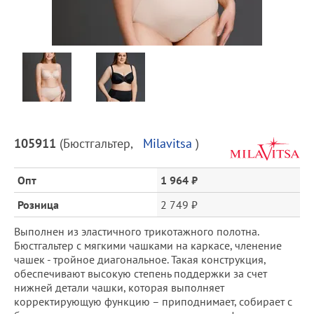
Предпросмотр
фотографий
Описание
105911
(
Бюстгальтер
,
Milavitsa
)
товара
и
Опт
1 964 ₽
цена
Розница
2 749 ₽
Выполнен из эластичного трикотажного полотна.
Бюстгальтер с мягкими чашками на каркасе, членение
чашек - тройное диагональное. Такая конструкция,
обеспечивают высокую степень поддержки за счет
нижней детали чашки, которая выполняет
корректирующую функцию – приподнимает, собирает с