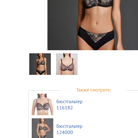
Предпросмотр
фотографий
Также смотрите:
Бюстгальтер
116182
Бюстгальтер
124000