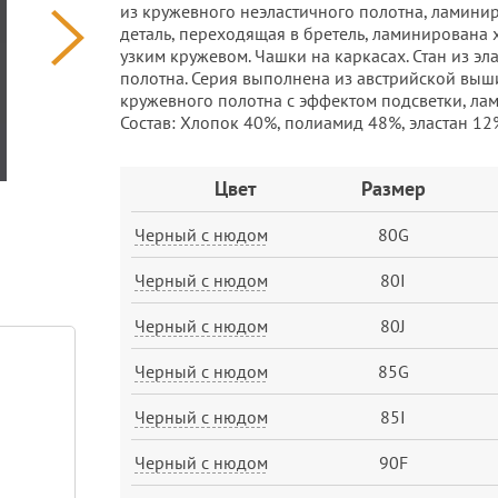
из кружевного неэластичного полотна, ламин
деталь, переходящая в бретель, ламинирована 
узким кружевом. Чашки на каркасах. Стан из э
полотна. Серия выполнена из австрийской выш
кружевного полотна с эффектом подсветки, ла
Состав: Хлопок 40%, полиамид 48%, эластан 12
Заказ
Цвет
Размер
Черный с нюдом
80G
Черный с нюдом
80I
Черный с нюдом
80J
Черный с нюдом
85G
Черный с нюдом
85I
Черный с нюдом
90F