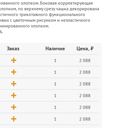
ированного хлопком. Боковая корректирующая
хлопком, по верхнему срезу чашка декорирована
ластичного трикотажного функционального
ивки с цветочным рисунком и неэластичного
минированного хлопком.
%.
Заказ
Наличие
Цена, ₽
1
2 088
1
2 088
1
2 088
1
2 088
1
2 088
1
2 088