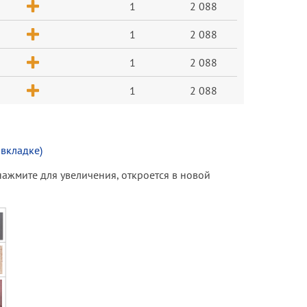
1
2 088
1
2 088
1
2 088
1
2 088
 вкладке)
(нажмите для увеличения, откроется в новой