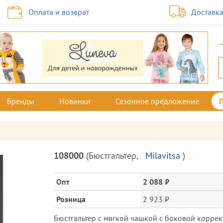
Оплата и возврат
Доставк
Бренды
Новинки
Сезонное предложение
Описание
108000
(
Бюстгальтер
,
Milavitsa
)
товара
и
Опт
2 088 ₽
цена
Розница
2 923 ₽
Бюстгальтер с мягкой чашкой с боковой корр