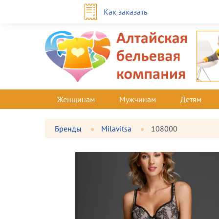
Как заказать
Женщинам
Мужчинам
Детям
Бренды
Milavitsa
108000
Фотографии
Большая
товара
фотография