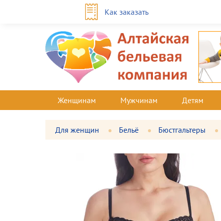
Как заказать
Женщинам
Мужчинам
Детям
Для женщин
Бельё
Бюстгальтеры
Фотографии
Большая
товара
фотография