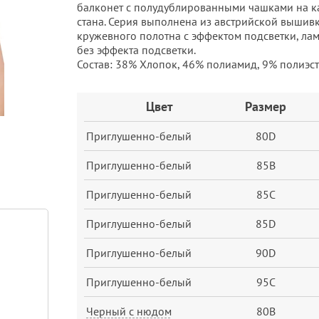
балконет с полудублированными чашками на ка
стана. Серия выполнена из австрийской вышив
кружевного полотна с эффектом подсветки, ла
без эффекта подсветки.
Состав: 38% Хлопок, 46% полиамид, 9% полиэсте
Заказ
Цвет
Размер
Приглушенно-белый
80D
Приглушенно-белый
85B
Приглушенно-белый
85C
Приглушенно-белый
85D
Приглушенно-белый
90D
Приглушенно-белый
95C
Черный с нюдом
80B