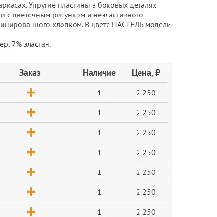
ркасах. Упругие пластины в боковых деталях
ки с цветочным рисунком и неэластичного
минированного хлопком. В цвете ПАСТЕЛЬ модели
р, 7% эластан.
Заказ
Наличие
Цена, ₽
1
2 250
1
2 250
1
2 250
1
2 250
1
2 250
1
2 250
1
2 250