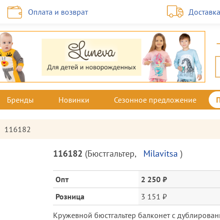
Оплата и возврат
Доставк
Бренды
Новинки
Сезонное предложение
116182
Описание
116182
(
Бюстгальтер
,
Milavitsa
)
товара
и
Опт
2 250 ₽
цена
Розница
3 151 ₽
Кружевной бюстгальтер балконет с дублированн