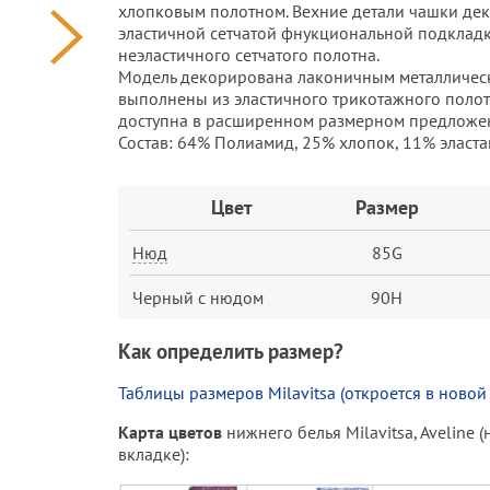
хлопковым полотном. Вехние детали чашки де
эластичной сетчатой фнукциональной подкладк
неэластичного сетчатого полотна.
Модель декорирована лаконичным металлическ
выполнены из эластичного трикотажного полотн
доступна в расширенном размерном предложен
Состав: 64% Полиамид, 25% хлопок, 11% эласта
Заказ
Цвет
Размер
Нюд
85G
Черный с нюдом
90H
Как определить размер?
Таблицы размеров Milavitsa (откроется в новой
Карта цветов
нижнего белья Milavitsa, Aveline 
вкладке):