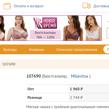
Оплата и возврат
Доставк
Бренды
Новинки
Сезонное предложение
107690
Описание
107690
(
Бюстгальтер
,
Milavitsa
)
товара
и
Опт
1 960 ₽
цена
Розница
2 744 ₽
Мягкая чашка с тройным диагональным члене