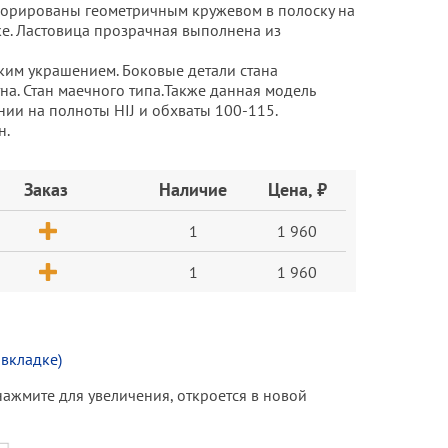
корированы геометричным кружевом в полоску на
е. Ластовица прозрачная выполнена из
им украшением. Боковые детали стана
а. Стан маечного типа.Также данная модель
ии на полноты HIJ и обхваты 100-115.
н.
Заказ
Наличие
Цена, ₽
1
1 960
1
1 960
 вкладке)
(нажмите для увеличения, откроется в новой