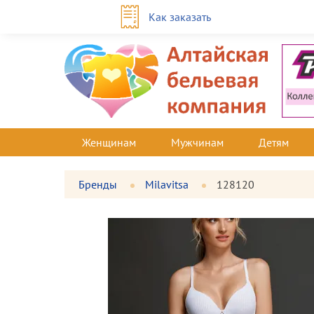
Как заказать
Женщинам
Мужчинам
Детям
Бренды
Milavitsa
128120
Фотографии
Большая
товара
фотография