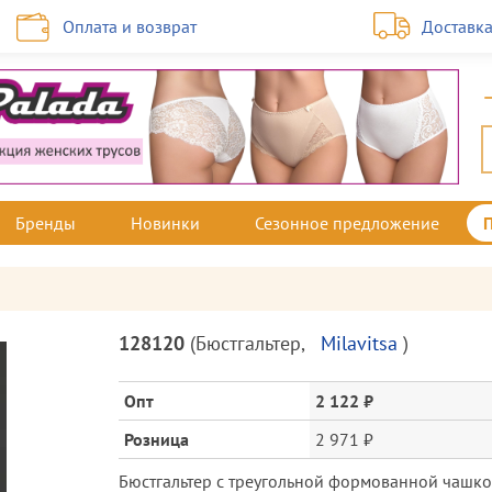
Оплата и возврат
Доставк
Бренды
Новинки
Сезонное предложение
Описание
128120
(
Бюстгальтер
,
Milavitsa
)
товара
и
Опт
2 122 ₽
цена
Розница
2 971 ₽
Бюстгальтер с треугольной формованной чашкой