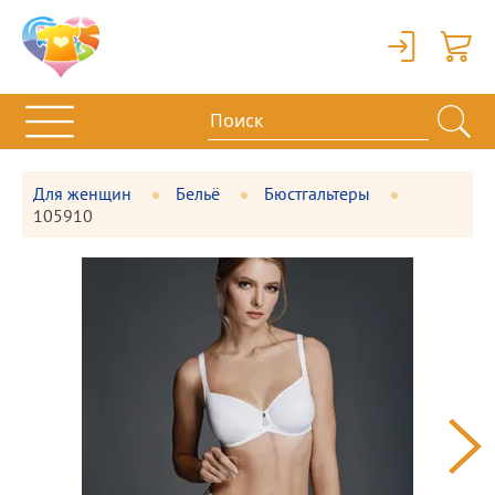
Вход
Корзи
Для женщин
Бельё
Бюстгальтеры
105910
Фотографии
Большая
товара
фотография