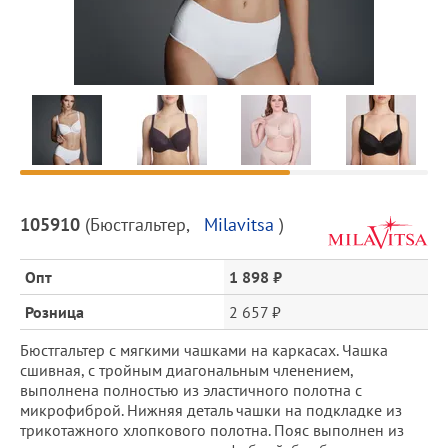
Предпросмотр
фотографий
Описание
105910
(
Бюстгальтер
,
Milavitsa
)
товара
и
Опт
1 898 ₽
цена
Розница
2 657 ₽
Бюстгальтер с мягкими чашками на каркасах. Чашка
сшивная, с тройным диагональным членением,
выполнена полностью из эластичного полотна с
микрофиброй. Нижняя деталь чашки на подкладке из
трикотажного хлопкового полотна. Пояс выполнен из