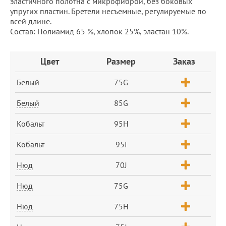
эластичного полотна с микрофиброй, без боковых
упругих пластин. Бретели несъемные, регулируемые по
всей длине.
Состав: Полиамид 65 %, хлопок 25%, эластан 10%.
Заказ
Цвет
Размер
Заказ
Белый
75G
Белый
85G
Кобальт
95H
Кобальт
95I
Нюд
70J
Нюд
75G
Нюд
75H