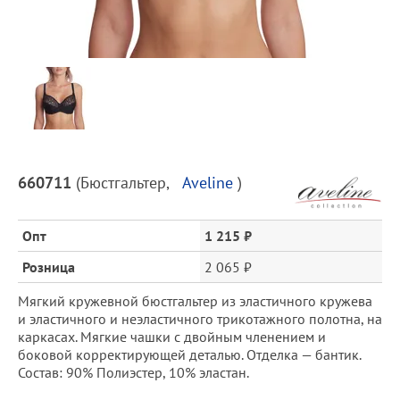
Предпросмотр
фотографий
Описание
660711
(
Бюстгальтер
,
Aveline
)
товара
и
цена
Опт
1 215 ₽
Розница
2 065 ₽
Мягкий кружевной бюстгальтер из эластичного кружева
и эластичного и неэластичного трикотажного полотна, на
каркасах. Мягкие чашки с двойным членением и
боковой корректирующей деталью. Отделка — бантик.
Состав: 90% Полиэстер, 10% эластан.