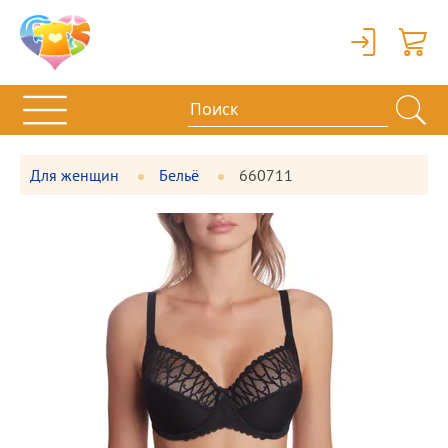
Вход
Корзи
Для женщин
Бельё
660711
Фотографии
Большая
товара
фотография