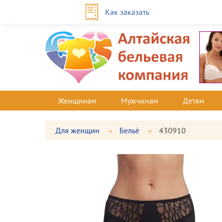
Как заказать
Женщинам
Мужчинам
Детям
Для женщин
Бельё
430910
Фотографии
Большая
товара
фотография