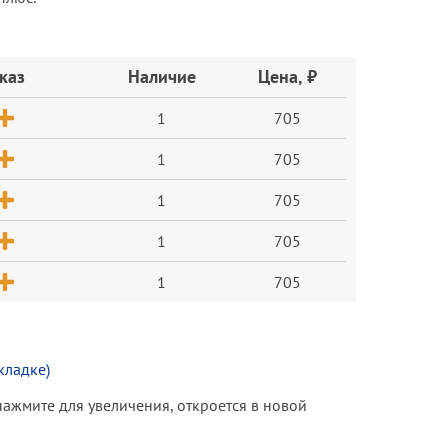
каз
Наличие
Цена, ₽
1
705
1
705
1
705
1
705
1
705
кладке)
(нажмите для увеличения, откроется в новой