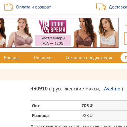
Оплата и возврат
Доставк
Бренды
Новинки
Сезонное предложение
Описание
430910
(
Трусы женские макси
,
Aveline
)
товара
и
цена
Опт
705 ₽
Розница
988 ₽
Хлопковые трусики слип, высокая линия талии 