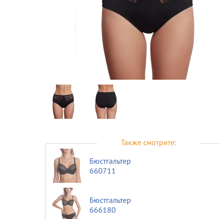
Предпросмотр
фотографий
Также смотрите:
Бюстгальтер
660711
Бюстгальтер
666180