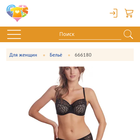
Вход
Корзи
Для женщин
Бельё
666180
Фотографии
Большая
товара
фотография