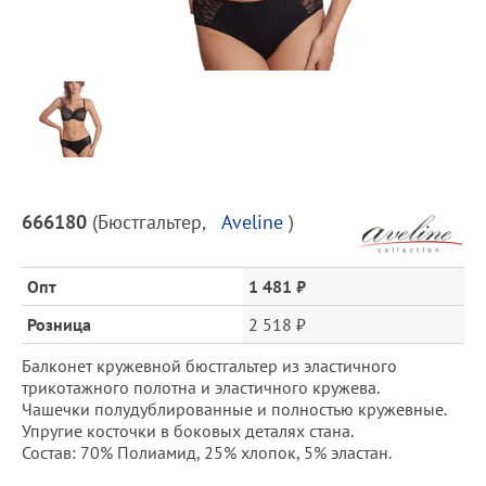
Предпросмотр
фотографий
Описание
666180
(
Бюстгальтер
,
Aveline
)
товара
и
цена
Опт
1 481 ₽
Розница
2 518 ₽
Балконет кружевной бюстгальтер из эластичного
трикотажного полотна и эластичного кружева.
Чашечки полудублированные и полностью кружевные.
Упругие косточки в боковых деталях стана.
Состав: 70% Полиамид, 25% хлопок, 5% эластан.