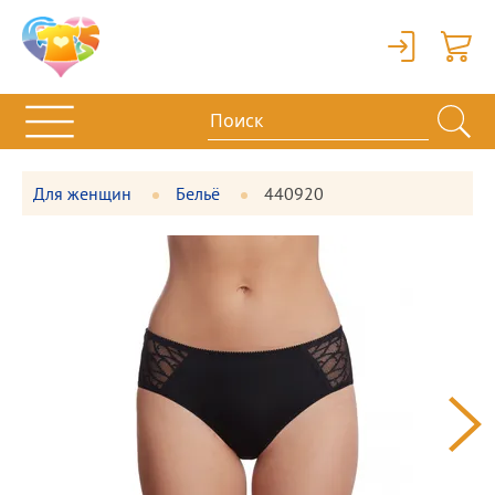
Вход
Корзи
Для женщин
Бельё
440920
Фотографии
Большая
товара
фотография