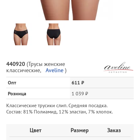
Предпросмотр
фотографий
Описание
440920
(
Трусы женские
товара
классические
,
Aveline
)
и
цена
Опт
611 ₽
Розница
1 039 ₽
Классические трусики слип. Средняя посадка.
Состав: 81% Полиамид, 12% эластан, 7% хлопок.
Заказ
Цвет
Размер
Заказ